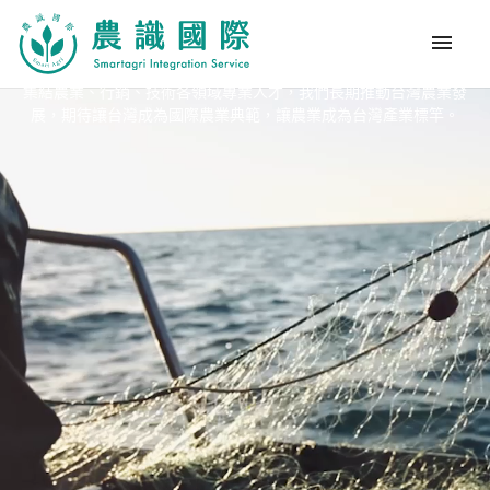
menu
集結農業、行銷、技術各領域專業人才，我們長期推動台灣農業發
展，期待讓台灣成為國際農業典範，讓農業成為台灣產業標竿。